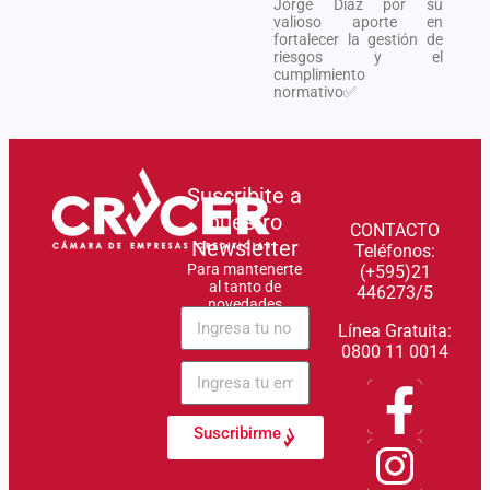
Jorge Díaz por su
valioso aporte en
fortalecer la gestión de
riesgos y el
cumplimiento
normativo✅
Suscribite a
nuestro
CONTACTO
Newsletter
Teléfonos:
Para mantenerte
(+595)21
al tanto de
446273/5
novedades
Línea Gratuita:
0800 11 0014
Suscribirme