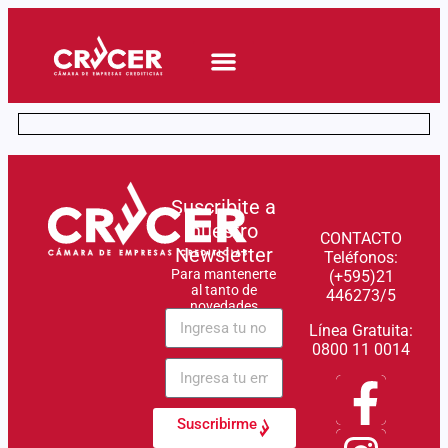
Quiero Asociarme
Novedades y Eventos
Suscribite a
nuestro
CONTACTO
Newsletter
Teléfonos:
Para mantenerte
(+595)21
al tanto de
446273/5
novedades
Línea Gratuita:
0800 11 0014
Suscribirme