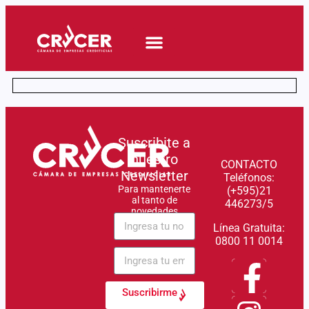
Quiero Asociarme
Novedades y Eventos
Suscribite a
nuestro
CONTACTO
Newsletter
Teléfonos:
Para mantenerte
(+595)21
al tanto de
446273/5
novedades
Línea Gratuita:
0800 11 0014
Suscribirme